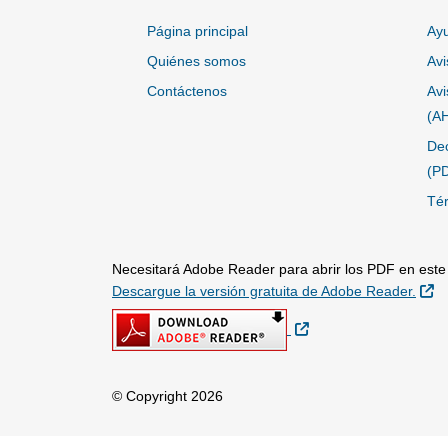
Página principal
Ayu
Quiénes somos
Avi
Contáctenos
Avi
(A
Dec
(P
Tér
Necesitará Adobe Reader para abrir los PDF en este s
Si
Descargue la versión gratuita de Adobe Reader.
Sitio Externo
© Copyright 2026